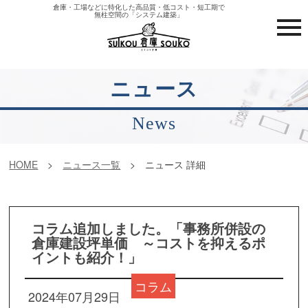
倉庫・工場などに特化した高品質・低コスト・短工期で
無柱空間の「システム建築」
ニュース
News
HOME
ニュース一覧
ニュース 詳細
コラム追加しました。「事務所併設の
倉庫建設坪単価 ～コストを抑えるポ
イントも紹介！」
コラム
2024年07月29日